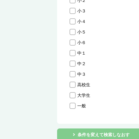
小２
小３
小４
小５
小６
中１
中２
中３
高校生
大学生
一般
条件を変えて検索しなおす