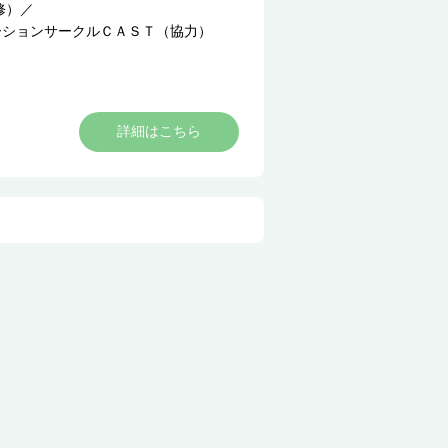
修）
／
ーションサークルＣＡＳＴ（協力）
詳細はこちら