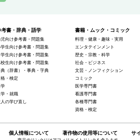
参考書・辞典・語学
書籍・ムック・コミック
幼児向け参考書・問題集
料理・健康・趣味・実用
小学生向け参考書・問題集
エンタテインメント
中学生向け参考書・問題集
歴史・宗教・科学
高校生向け参考書・問題集
社会・ビジネス
辞典（辞書）・事典・字典
文芸・ノンフィクション
資格・検定
コミック
語学
医学専門書
進学・就職
看護専門書
大人の学び直し
各種専門書
資格・検定
個人情報について
著作物の使用等について
サ