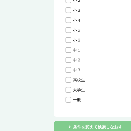
小２
小３
小４
小５
小６
中１
中２
中３
高校生
大学生
一般
条件を変えて検索しなおす