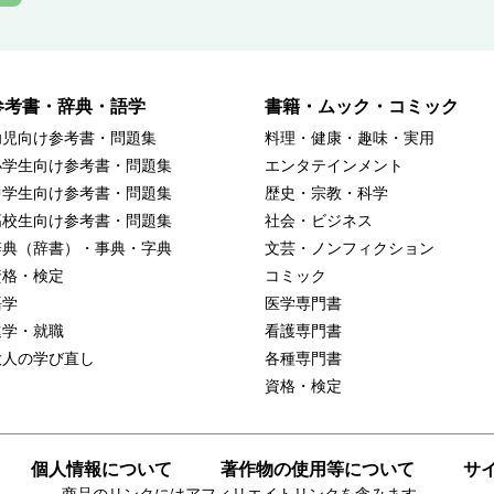
参考書・辞典・語学
書籍・ムック・コミック
幼児向け参考書・問題集
料理・健康・趣味・実用
小学生向け参考書・問題集
エンタテインメント
中学生向け参考書・問題集
歴史・宗教・科学
高校生向け参考書・問題集
社会・ビジネス
辞典（辞書）・事典・字典
文芸・ノンフィクション
資格・検定
コミック
語学
医学専門書
進学・就職
看護専門書
大人の学び直し
各種専門書
資格・検定
個人情報について
著作物の使用等について
サ