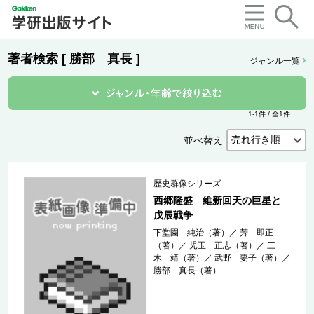
著者検索 [ 勝部 真長 ]
ジャンル一覧
1-1件 / 全1件
並べ替え
歴史群像シリーズ
西郷隆盛 維新回天の巨星と
戊辰戦争
下堂園 純治（著）
／
芳 即正
（著）
／
児玉 正志（著）
／
三
木 靖（著）
／
武野 要子（著）
／
勝部 真長（著）