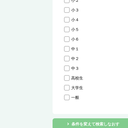
小２
小３
小４
小５
小６
中１
中２
中３
高校生
大学生
一般
条件を変えて検索しなおす