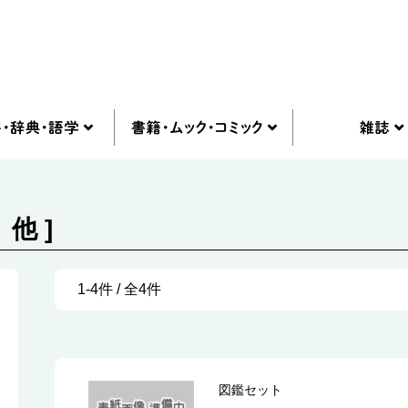
他 ]
1-4件 / 全4件
図鑑セット