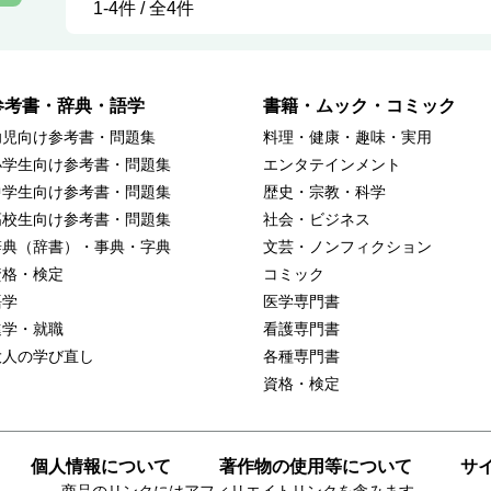
1-4件 / 全4件
参考書・辞典・語学
書籍・ムック・コミック
幼児向け参考書・問題集
料理・健康・趣味・実用
小学生向け参考書・問題集
エンタテインメント
中学生向け参考書・問題集
歴史・宗教・科学
高校生向け参考書・問題集
社会・ビジネス
辞典（辞書）・事典・字典
文芸・ノンフィクション
資格・検定
コミック
語学
医学専門書
進学・就職
看護専門書
大人の学び直し
各種専門書
資格・検定
個人情報について
著作物の使用等について
サ