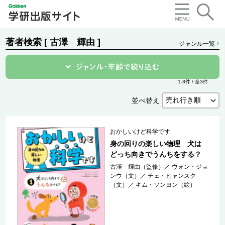
著者検索 [ 古澤 輝由 ]
ジャンル一覧
1-3件 / 全3件
並べ替え
おかしいけど科学です
身の回りの楽しい物理 犬は
どっち向きでうんちをする？
古澤 輝由（監修）
／
ウォン・ジョ
ンウ（文）
／
チェ・ヒャンスク
（文）
／
キム・ソンヨン（絵）