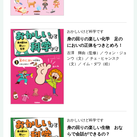
おかしいけど科学です
身の回りの楽しい化学 足の
においの正体をつきとめろ！
古澤 輝由（監修）
／
ウォン・ジョ
ンウ（文）
／
チェ・ヒャンスク
（文）
／
イム・ダワ（絵）
おかしいけど科学です
身の回りの楽しい生物 おな
らで会話ができるの？