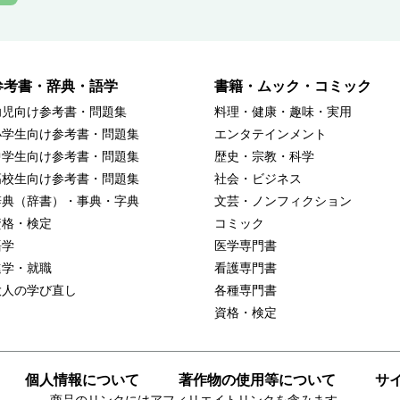
参考書・辞典・語学
書籍・ムック・コミック
幼児向け参考書・問題集
料理・健康・趣味・実用
小学生向け参考書・問題集
エンタテインメント
中学生向け参考書・問題集
歴史・宗教・科学
高校生向け参考書・問題集
社会・ビジネス
辞典（辞書）・事典・字典
文芸・ノンフィクション
資格・検定
コミック
語学
医学専門書
進学・就職
看護専門書
大人の学び直し
各種専門書
資格・検定
個人情報について
著作物の使用等について
サ