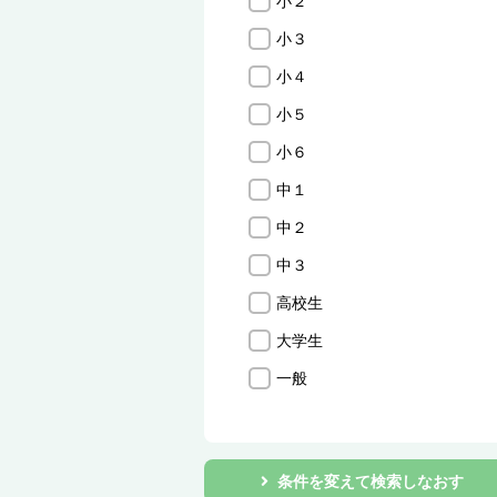
小２
小３
小４
小５
小６
中１
中２
中３
高校生
大学生
一般
条件を変えて検索しなおす