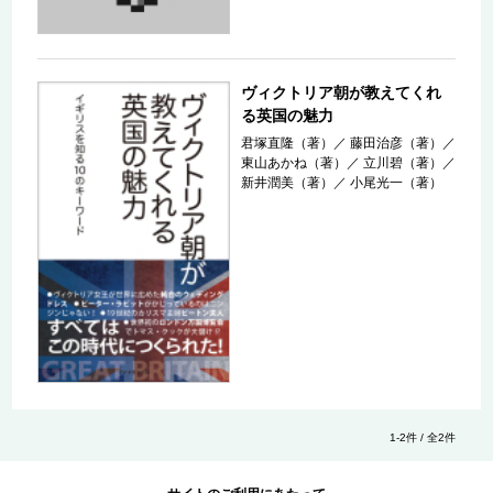
ヴィクトリア朝が教えてくれ
る英国の魅力
君塚直隆（著）
／
藤田治彦（著）
／
東山あかね（著）
／
立川碧（著）
／
新井潤美（著）
／
小尾光一（著）
1-2件 / 全2件