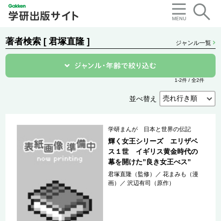
著者検索 [ 君塚直隆 ]
ジャンル一覧
1-2件 / 全2件
並べ替え
学研まんが 日本と世界の伝記
輝く女王シリーズ エリザベ
ス１世 イギリス黄金時代の
幕を開けた”良き女王べス”
君塚直隆（監修）
／
花まみも（漫
画）
／
沢辺有司（原作）