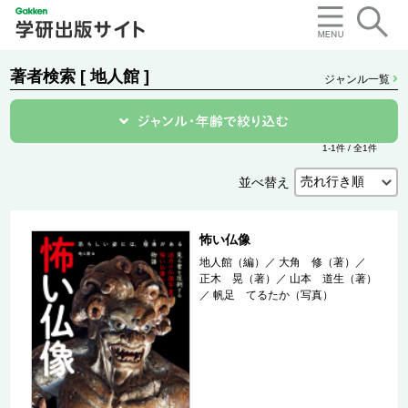
著者検索 [ 地人館 ]
ジャンル一覧
1-1件 / 全1件
並べ替え
怖い仏像
地人館（編）
／
大角 修（著）
／
正木 晃（著）
／
山本 道生（著）
／
帆足 てるたか（写真）