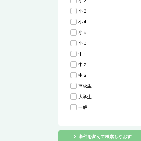
小２
小３
小４
小５
小６
中１
中２
中３
高校生
大学生
一般
条件を変えて検索しなおす