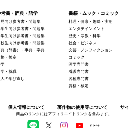
参考書・辞典・語学
書籍・ムック・コミック
幼児向け参考書・問題集
料理・健康・趣味・実用
小学生向け参考書・問題集
エンタテインメント
中学生向け参考書・問題集
歴史・宗教・科学
高校生向け参考書・問題集
社会・ビジネス
辞典（辞書）・事典・字典
文芸・ノンフィクション
資格・検定
コミック
語学
医学専門書
進学・就職
看護専門書
大人の学び直し
各種専門書
資格・検定
個人情報について
著作物の使用等について
サ
商品のリンクにはアフィリエイトリンクを含みます。