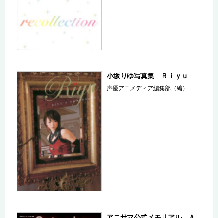
小坂りゆ写真集 Ｒｉｙｕ
声優アニメディア編集部（編）
アニサマ公式メモリアル Ａ