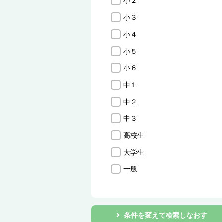
小２
小３
小４
小５
小６
中１
中２
中３
高校生
大学生
一般
条件を変えて検索しなおす