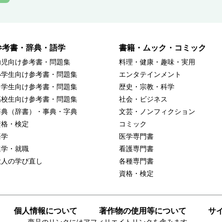
参考書・辞典・語学
書籍・ムック・コミック
幼児向け参考書・問題集
料理・健康・趣味・実用
小学生向け参考書・問題集
エンタテインメント
中学生向け参考書・問題集
歴史・宗教・科学
高校生向け参考書・問題集
社会・ビジネス
辞典（辞書）・事典・字典
文芸・ノンフィクション
資格・検定
コミック
語学
医学専門書
進学・就職
看護専門書
大人の学び直し
各種専門書
資格・検定
個人情報について
著作物の使用等について
サ