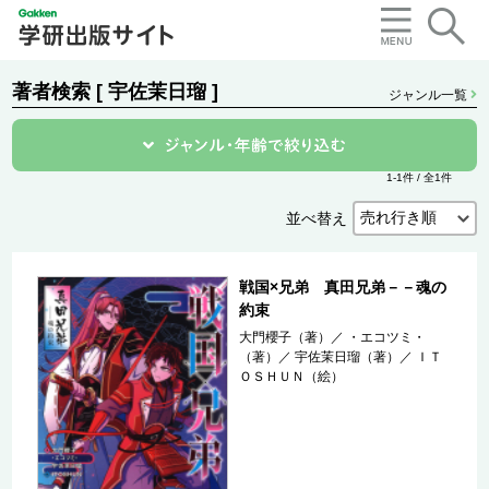
著者検索 [ 宇佐茉日瑠 ]
ジャンル一覧
1-1件 / 全1件
並べ替え
戦国×兄弟 真田兄弟－－魂の
約束
大門櫻子（著）
／
・エコツミ・
（著）
／
宇佐茉日瑠（著）
／
ＩＴ
ＯＳＨＵＮ（絵）