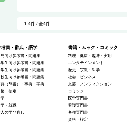
1-4件 / 全4件
参考書・辞典・語学
書籍・ムック・コミック
幼児向け参考書・問題集
料理・健康・趣味・実用
小学生向け参考書・問題集
エンタテインメント
中学生向け参考書・問題集
歴史・宗教・科学
高校生向け参考書・問題集
社会・ビジネス
辞典（辞書）・事典・字典
文芸・ノンフィクション
資格・検定
コミック
語学
医学専門書
進学・就職
看護専門書
大人の学び直し
各種専門書
資格・検定