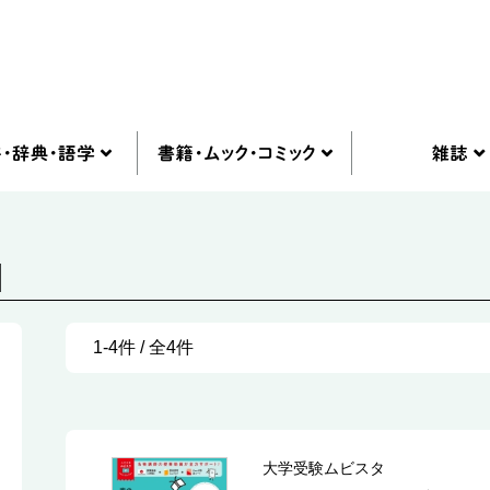
]
1-4件 / 全4件
大学受験ムビスタ