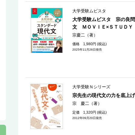
大学受験ムビスタ
大学受験ムビスタ 宗の良問
文 ＭＯＶＩＥ×ＳＴＵＤＹ
宗慶二（著）
価格 1,980円 (税込)
2025年11月26日発売
大学受験Ｎシリーズ
宗先生の現代文の力を底上げ
宗 慶二（著）
定価 1,320円 (税込)
2012年09月20日発売