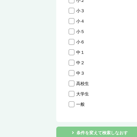
小２
小３
小４
小５
小６
中１
中２
中３
高校生
大学生
一般
条件を変えて検索しなおす