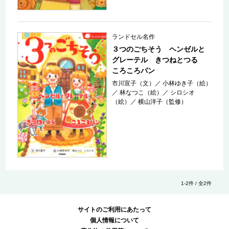
ランドセル名作
３つのごちそう ヘンゼルと
グレーテル きつねとつる
ころころパン
市川宣子（文）
／
小林ゆき子（絵）
／
林なつこ（絵）
／
シロシオ
（絵）
／
横山洋子（監修）
1-2件 / 全2件
サイトのご利用にあたって
個人情報について