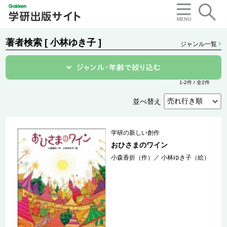
著者検索 [ 小林ゆき子 ]
ジャンル一覧
1-2件 / 全2件
並べ替え
学研の新しい創作
おひさまのワイン
小森香折（作）
／
小林ゆき子（絵）