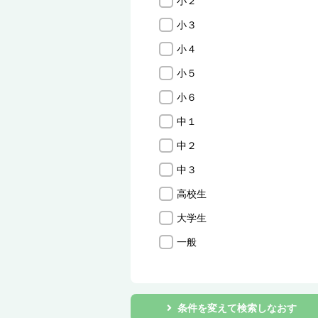
小２
小３
小４
小５
小６
中１
中２
中３
高校生
大学生
一般
条件を変えて検索しなおす