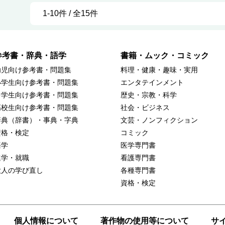
1-10件 / 全15件
参考書・辞典・語学
書籍・ムック・コミック
幼児向け参考書・問題集
料理・健康・趣味・実用
小学生向け参考書・問題集
エンタテインメント
中学生向け参考書・問題集
歴史・宗教・科学
高校生向け参考書・問題集
社会・ビジネス
辞典（辞書）・事典・字典
文芸・ノンフィクション
資格・検定
コミック
語学
医学専門書
進学・就職
看護専門書
大人の学び直し
各種専門書
資格・検定
個人情報について
著作物の使用等について
サ