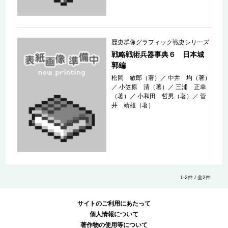
歴史群像グラフィック戦史シリーズ
戦略戦術兵器事典６ 日本城
郭編
松岡 敏郎（著）
／
中井 均（著）
／
小笠原 清（著）
／
三浦 正幸
（著）
／
小和田 哲男（著）
／
菅
井 靖雄（著）
1-2件 / 全2件
サイトのご利用にあたって
個人情報について
著作物の使用等について