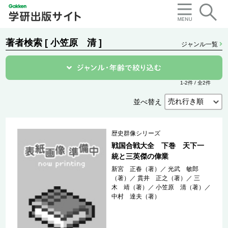
著者検索 [ 小笠原 清 ]
ジャンル一覧
1-2件 / 全2件
並べ替え
歴史群像シリーズ
戦国合戦大全 下巻 天下一
統と三英傑の偉業
新宮 正春（著）
／
光武 敏郎
（著）
／
貫井 正之（著）
／
三
木 靖（著）
／
小笠原 清（著）
／
中村 達夫（著）