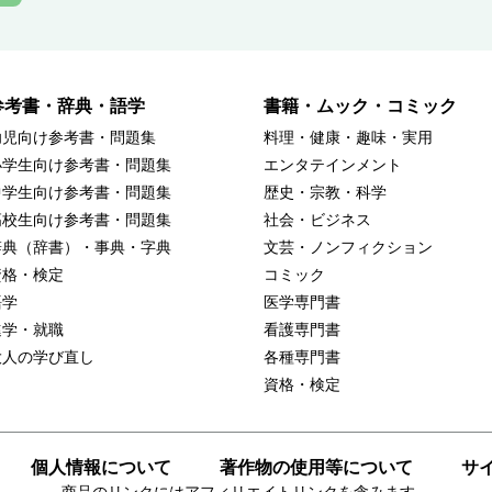
参考書・辞典・語学
書籍・ムック・コミック
幼児向け参考書・問題集
料理・健康・趣味・実用
小学生向け参考書・問題集
エンタテインメント
中学生向け参考書・問題集
歴史・宗教・科学
高校生向け参考書・問題集
社会・ビジネス
辞典（辞書）・事典・字典
文芸・ノンフィクション
資格・検定
コミック
語学
医学専門書
進学・就職
看護専門書
大人の学び直し
各種専門書
資格・検定
個人情報について
著作物の使用等について
サ