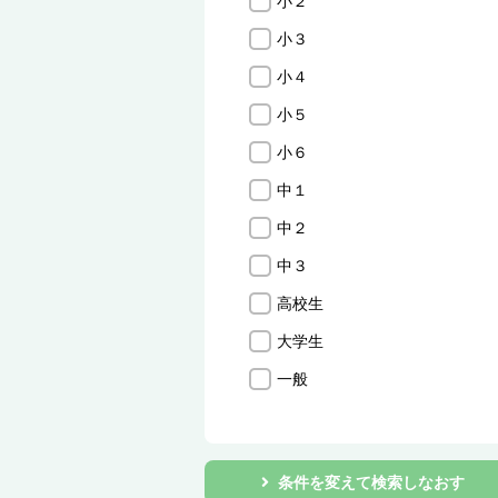
小２
小３
小４
小５
小６
中１
中２
中３
高校生
大学生
一般
条件を変えて検索しなおす