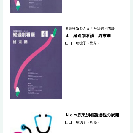
看護診断をふまえた経過別看護
４ 経過別看護 終末期
山口 瑞穂子（監修）
Ｎｅｗ疾患別看護過程の展開
山口 瑞穂子（監修）