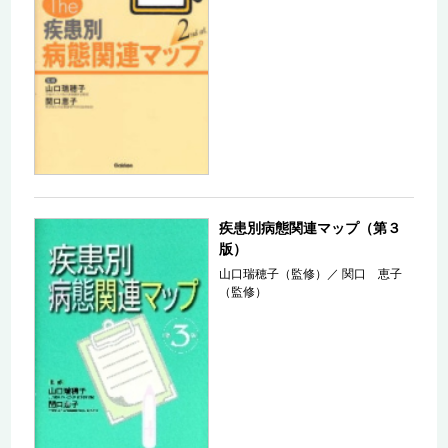
疾患別病態関連マップ（第３
版）
山口瑞穂子（監修）
／
関口 恵子
（監修）