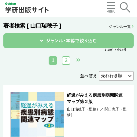
著者検索 [ 山口瑞穂子 ]
ジャンル一覧
1-10件 / 全14件
1
2
並べ替え
経過がみえる疾患別病態関連
マップ第２版
山口瑞穂子（監修）
／
関口恵子（監
修）