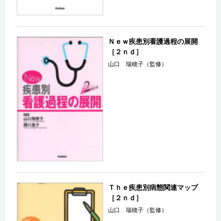
Ｎｅｗ疾患別看護過程の展開
［２ｎｄ］
山口 瑞穂子（監修）
Ｔｈｅ疾患別病態関連マップ
［２ｎｄ］
山口 瑞穂子（監修）