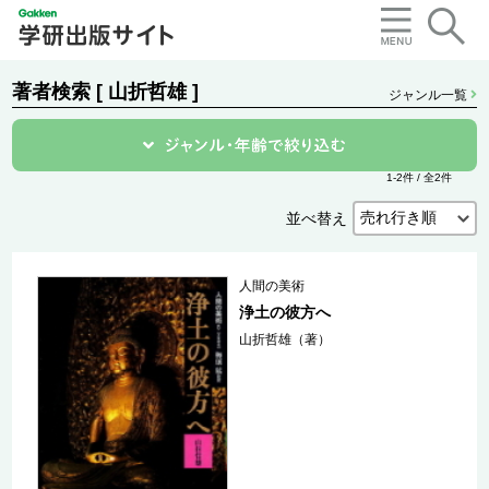
著者検索 [ 山折哲雄 ]
ジャンル一覧
1-2件 / 全2件
並べ替え
人間の美術
浄土の彼方へ
山折哲雄（著）