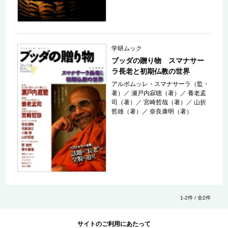
学研ムック
ブッダの贈り物 スマナサー
ラ長老と初期仏教の世界
アルボムッレ・スマナサーラ（監・
著）
／
瀬戸内寂聴（著）
／
養老孟
司（著）
／
宮崎哲哉（著）
／
山折
哲雄（著）
／
奈良康明（著）
1-2件 / 全2件
サイトのご利用にあたって