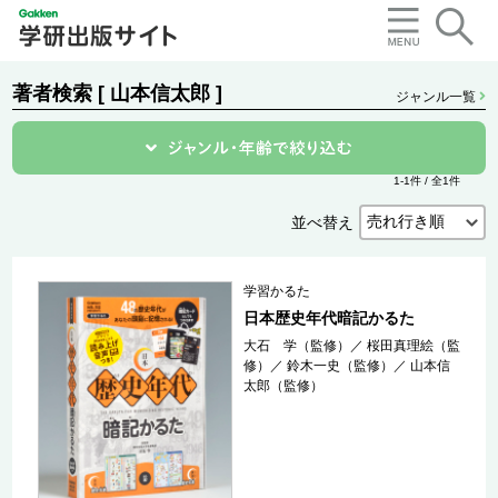
著者検索 [ 山本信太郎 ]
ジャンル一覧
1-1件 / 全1件
並べ替え
学習かるた
日本歴史年代暗記かるた
大石 学（監修）
／
桜田真理絵（監
修）
／
鈴木一史（監修）
／
山本信
太郎（監修）