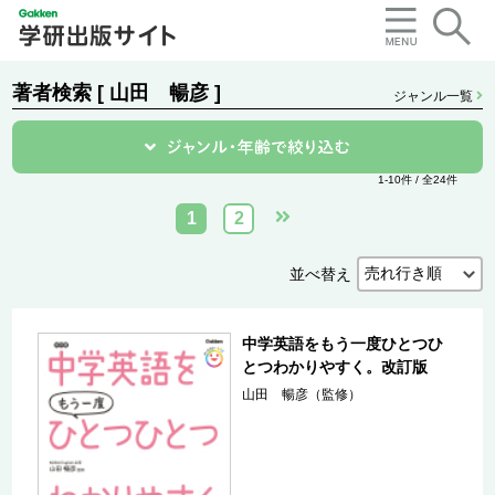
著者検索 [ 山田 暢彦 ]
ジャンル一覧
1-10件 / 全24件
1
2
並べ替え
中学英語をもう一度ひとつひ
とつわかりやすく。改訂版
山田 暢彦（監修）