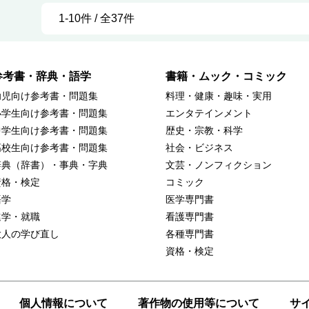
1-10件 / 全37件
参考書・辞典・語学
書籍・ムック・コミック
幼児向け参考書・問題集
料理・健康・趣味・実用
小学生向け参考書・問題集
エンタテインメント
中学生向け参考書・問題集
歴史・宗教・科学
高校生向け参考書・問題集
社会・ビジネス
辞典（辞書）・事典・字典
文芸・ノンフィクション
資格・検定
コミック
語学
医学専門書
進学・就職
看護専門書
大人の学び直し
各種専門書
資格・検定
個人情報について
著作物の使用等について
サ