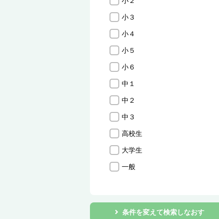
小２
小３
小４
小５
小６
中１
中２
中３
高校生
大学生
一般
条件を変えて検索しなおす