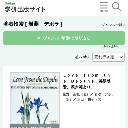
著者検索 [ 岩淵 デボラ ]
ジャンル一覧
1-1件 / 全1件
並べ替え
Ｌｏｖｅ ｆｒｏｍ ｔｈ
ｅ Ｄｅｐｔｈｓ 英訳版
愛、深き淵より。
星野 富弘（著）
／
岩淵 デボラ
（訳）
／
遠田 和子（訳）