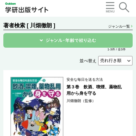
著者検索 [ 川畑徹朗 ]
ジャンル一覧
1-3件 / 全3件
並べ替え
安全な毎日を送る方法
第３巻 飲酒、喫煙、薬物乱
用から身を守る
川畑徹朗（監修）