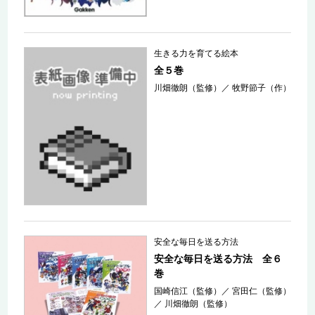
生きる力を育てる絵本
全５巻
川畑徹朗（監修）
／
牧野節子（作）
安全な毎日を送る方法
安全な毎日を送る方法 全６
巻
国崎信江（監修）
／
宮田仁（監修）
／
川畑徹朗（監修）