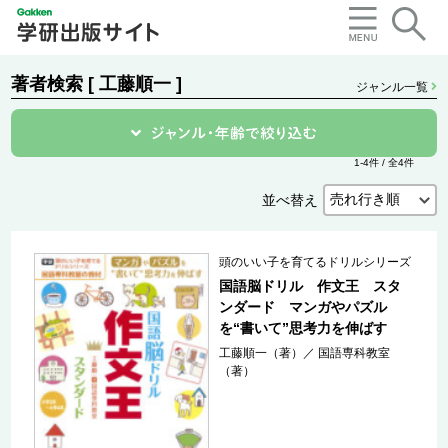
著者検索 [ 工藤順一 ]
ジャンル一覧
1-4件 / 全4件
並べ替え
頭のいい子を育てるドリルシリーズ
国語脳ドリル 作文王 スタ
ンダード マンガやパズル
を“書いて”思考力を伸ばす
工藤順一（著）
／
国語専科教室
（著）