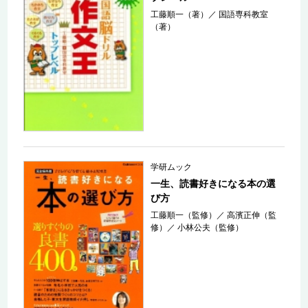
工藤順一（著）
／
国語専科教室
（著）
学研ムック
一生、読書好きになる本の選
び方
工藤順一（監修）
／
高濱正伸（監
修）
／
小林公夫（監修）