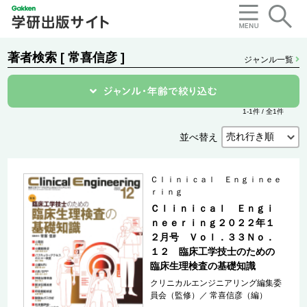
著者検索 [ 常喜信彦 ]
ジャンル一覧
1-1件 / 全1件
並べ替え
Ｃｌｉｎｉｃａｌ Ｅｎｇｉｎｅｅ
ｒｉｎｇ
Ｃｌｉｎｉｃａｌ Ｅｎｇｉ
ｎｅｅｒｉｎｇ２０２２年１
２月号 Ｖｏｌ．３３Ｎｏ．
１２ 臨床工学技士のための
臨床生理検査の基礎知識
クリニカルエンジニアリング編集委
員会（監修）
／
常喜信彦（編）