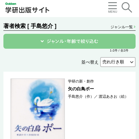
著者検索 [ 手島悠介 ]
ジャンル一覧
1-2件 / 全2件
並べ替え
学研の新・創作
矢の白鳥ポー
手島悠介（作）
／
渡辺あきお（絵）