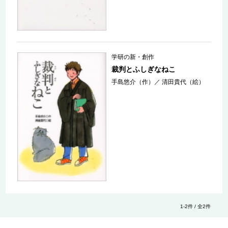
学研の新・創作
裁判とふしぎなねこ
手島悠介（作）
／
清田貴代（絵）
1-2件 / 全2件