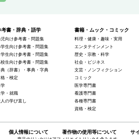
参考書・辞典・語学
書籍・ムック・コミック
幼児向け参考書・問題集
料理・健康・趣味・実用
小学生向け参考書・問題集
エンタテインメント
中学生向け参考書・問題集
歴史・宗教・科学
高校生向け参考書・問題集
社会・ビジネス
辞典（辞書）・事典・字典
文芸・ノンフィクション
資格・検定
コミック
語学
医学専門書
進学・就職
看護専門書
大人の学び直し
各種専門書
資格・検定
個人情報について
著作物の使用等について
サ