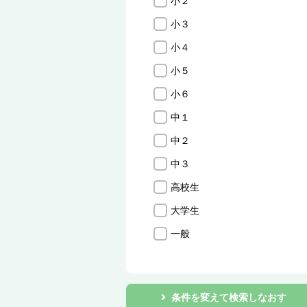
小２
小３
小４
小５
小６
中１
中２
中３
高校生
大学生
一般
条件を変えて検索しなおす