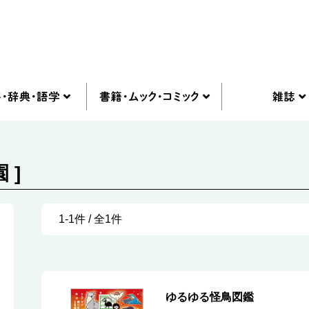
 ]
1-1件 / 全1件
ゆるゆる怪鳥図鑑