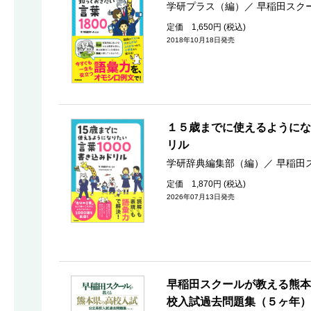
学研プラス（編）
／
早稲田スク
定価 1,650円 (税込)
2018年10月18日発売
１５歳までに使えるようにな
リル
学研辞典編集部（編）
／
早稲田
定価 1,870円 (税込)
2026年07月13日発売
早稲田スクールが教える熊本
校入試過去問題集（５ヶ年）