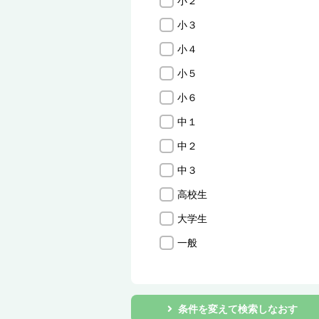
小２
小３
小４
小５
小６
中１
中２
中３
高校生
大学生
一般
条件を変えて検索しなおす