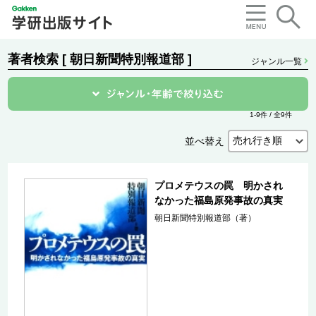
著者検索 [ 朝日新聞特別報道部 ]
ジャンル一覧
1-9件 / 全9件
並べ替え
プロメテウスの罠 明かされ
なかった福島原発事故の真実
朝日新聞特別報道部（著）