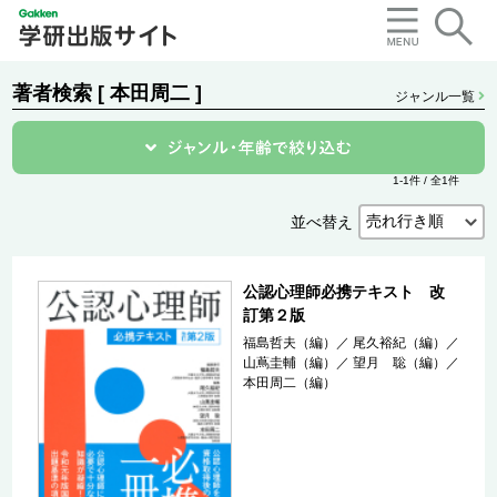
著者検索 [ 本田周二 ]
ジャンル一覧
1-1件 / 全1件
並べ替え
公認心理師必携テキスト 改
訂第２版
福島哲夫（編）
／
尾久裕紀（編）
／
山蔦圭輔（編）
／
望月 聡（編）
／
本田周二（編）