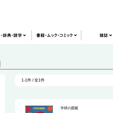
]
1-1件 / 全1件
学研の図鑑