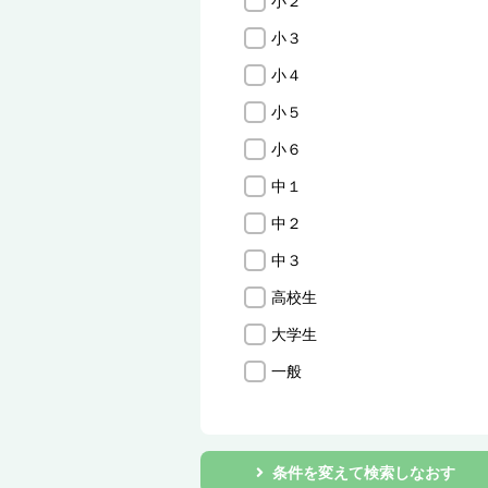
小２
小３
小４
小５
小６
中１
中２
中３
高校生
大学生
一般
条件を変えて検索しなおす