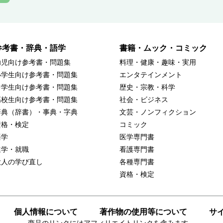
参考書・辞典・語学
書籍・ムック・コミック
幼児向け参考書・問題集
料理・健康・趣味・実用
小学生向け参考書・問題集
エンタテインメント
中学生向け参考書・問題集
歴史・宗教・科学
高校生向け参考書・問題集
社会・ビジネス
辞典（辞書）・事典・字典
文芸・ノンフィクション
資格・検定
コミック
語学
医学専門書
進学・就職
看護専門書
大人の学び直し
各種専門書
資格・検定
個人情報について
著作物の使用等について
サ