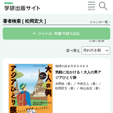
著者検索 [ 松岡宏大 ]
ジャンル一覧
1-1件 / 全1件
並べ替え
地球の歩き方ＢＯＯＫＳ
気軽に出かける！大人の男ア
ジアひとり旅
水野純（著）
／
中村正人（著）
／
松岡宏大（著）
／
秋山岳志（著）