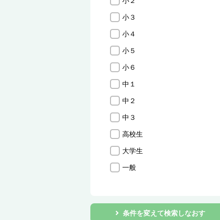
小２
小３
小４
小５
小６
中１
中２
中３
高校生
大学生
一般
条件を変えて検索しなおす