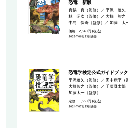
恐竜 新版
真鍋 真（監修）
／
平沢 達矢
林 昭次（監修）
／
大橋 智之
中島 保寿（監修）
／
加藤 太
価格 2,640円 (税込)
2022年06月23日発売
恐竜学検定公式ガイドブック
平沢達矢（監修）
／
田中康平（
大橋智之（監修）
／
千葉謙太郎
加藤太一（監修）
定価 1,650円 (税込)
2024年07月25日発売