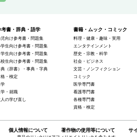
参考書・辞典・語学
書籍・ムック・コミック
幼児向け参考書・問題集
料理・健康・趣味・実用
小学生向け参考書・問題集
エンタテインメント
中学生向け参考書・問題集
歴史・宗教・科学
高校生向け参考書・問題集
社会・ビジネス
辞典（辞書）・事典・字典
文芸・ノンフィクション
資格・検定
コミック
語学
医学専門書
進学・就職
看護専門書
大人の学び直し
各種専門書
資格・検定
個人情報について
著作物の使用等について
サ