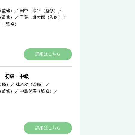
（監修）
／
田中 康平（監修）
／
（監修）
／
千葉 謙太郎（監修）
／
一（監修）
詳細はこちら
 初級・中級
監修）
／
林昭次（監修）
／
（監修）
／
中島保寿（監修）
／
詳細はこちら