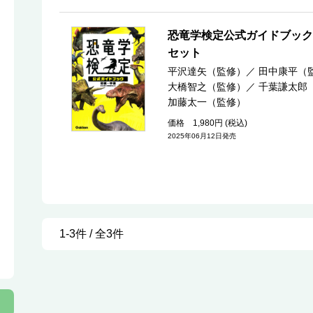
恐竜学検定公式ガイドブック
セット
平沢達矢（監修）
／
田中康平（
大橋智之（監修）
／
千葉謙太郎
加藤太一（監修）
価格 1,980円 (税込)
2025年06月12日発売
1-3件 / 全3件