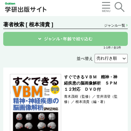
著者検索 [ 根本清貴 ]
ジャンル一覧
1-1件 / 全1件
並べ替え
すぐできるＶＢＭ 精神・神
経疾患の脳画像解析 ＳＰＭ
１２対応 ＤＶＤ付
青木茂樹（監修）
／
笠井清登（監
修）
／
根本清貴（編・著）