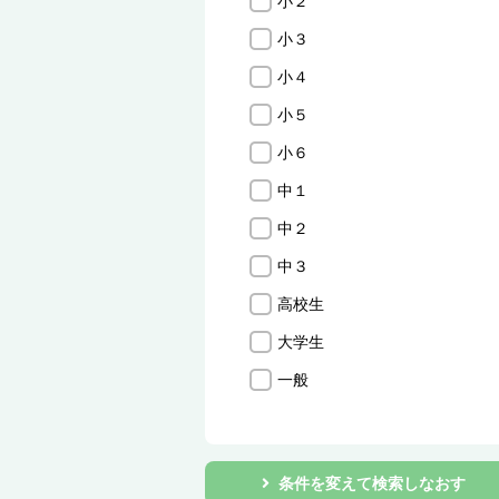
小２
小３
小４
小５
小６
中１
中２
中３
高校生
大学生
一般
条件を変えて検索しなおす