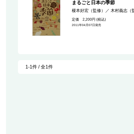
まるごと日本の季節
榎本好宏（監修）
／
木村義志（
定価 2,200円 (税込)
2011年04月07日発売
1-1件 / 全1件