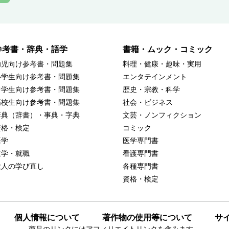
参考書・辞典・語学
書籍・ムック・コミック
幼児向け参考書・問題集
料理・健康・趣味・実用
小学生向け参考書・問題集
エンタテインメント
中学生向け参考書・問題集
歴史・宗教・科学
高校生向け参考書・問題集
社会・ビジネス
辞典（辞書）・事典・字典
文芸・ノンフィクション
資格・検定
コミック
語学
医学専門書
進学・就職
看護専門書
大人の学び直し
各種専門書
資格・検定
個人情報について
著作物の使用等について
サ