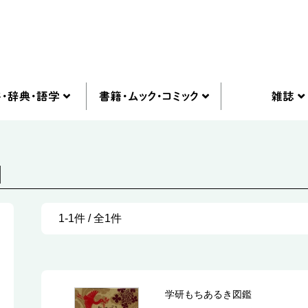
]
1-1件 / 全1件
学研もちあるき図鑑