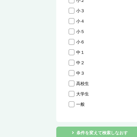
小２
小３
小４
小５
小６
中１
中２
中３
高校生
大学生
一般
条件を変えて検索しなおす