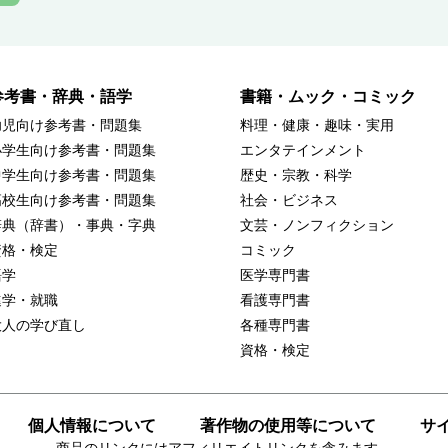
参考書・辞典・語学
書籍・ムック・コミック
幼児向け参考書・問題集
料理・健康・趣味・実用
小学生向け参考書・問題集
エンタテインメント
中学生向け参考書・問題集
歴史・宗教・科学
高校生向け参考書・問題集
社会・ビジネス
辞典（辞書）・事典・字典
文芸・ノンフィクション
資格・検定
コミック
語学
医学専門書
進学・就職
看護専門書
大人の学び直し
各種専門書
資格・検定
個人情報について
著作物の使用等について
サ