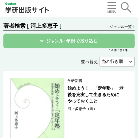
著者検索 [ 河上多恵子 ]
ジャンル一覧
1-1件 / 全1件
並べ替え
学研新書
始めよう！ 「定年塾」 老
後を充実して生きるために
やっておくこと
河上多恵子（著）