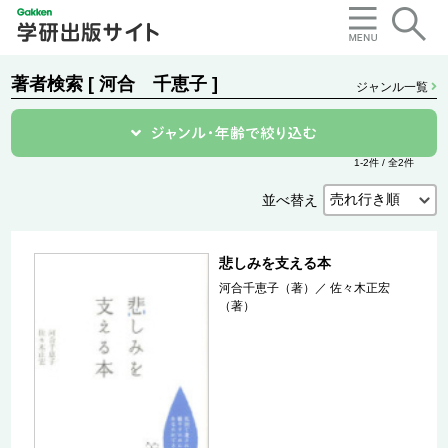
著者検索 [ 河合 千恵子 ]
ジャンル一覧
1-2件 / 全2件
並べ替え
悲しみを支える本
河合千恵子（著）
／
佐々木正宏
（著）