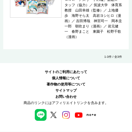
タッフ（協力）
／
筑波大学 体育系
教授 山田幸雄（監修）
／
上地優
歩 海野そら太 高岩ヨシヒロ（漫
画）
／
吉田博哉 神宮司一 岡本圭
一郎 朝吹まり（漫画）
／
岩元健
一 春野まこと 東園子 松野千歌
（漫画）
1-3件 / 全3件
サイトのご利用にあたって
個人情報について
著作物の使用等について
サイトマップ
お問い合わせ
商品のリンクにはアフィリエイトリンクを含みます。