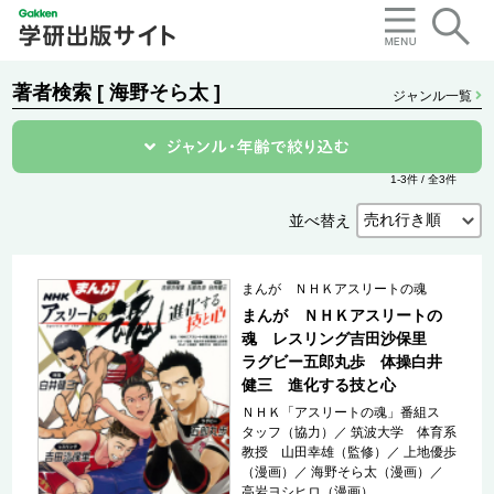
著者検索 [ 海野そら太 ]
ジャンル一覧
1-3件 / 全3件
並べ替え
まんが ＮＨＫアスリートの魂
まんが ＮＨＫアスリートの
魂 レスリング吉田沙保里
ラグビー五郎丸歩 体操白井
健三 進化する技と心
ＮＨＫ「アスリートの魂」番組ス
タッフ（協力）
／
筑波大学 体育系
教授 山田幸雄（監修）
／
上地優歩
（漫画）
／
海野そら太（漫画）
／
高岩ヨシヒロ（漫画）