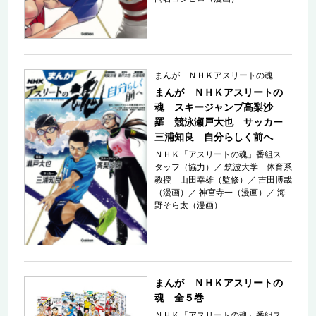
まんが ＮＨＫアスリートの魂
まんが ＮＨＫアスリートの
魂 スキージャンプ高梨沙
羅 競泳瀬戸大也 サッカー
三浦知良 自分らしく前へ
ＮＨＫ「アスリートの魂」番組ス
タッフ（協力）
／
筑波大学 体育系
教授 山田幸雄（監修）
／
吉田博哉
（漫画）
／
神宮寺一（漫画）
／
海
野そら太（漫画）
まんが ＮＨＫアスリートの
魂 全５巻
ＮＨＫ「アスリートの魂」番組ス