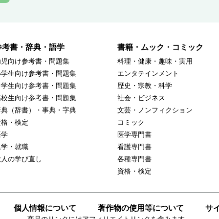
参考書・辞典・語学
書籍・ムック・コミック
幼児向け参考書・問題集
料理・健康・趣味・実用
小学生向け参考書・問題集
エンタテインメント
中学生向け参考書・問題集
歴史・宗教・科学
高校生向け参考書・問題集
社会・ビジネス
辞典（辞書）・事典・字典
文芸・ノンフィクション
資格・検定
コミック
語学
医学専門書
進学・就職
看護専門書
大人の学び直し
各種専門書
資格・検定
個人情報について
著作物の使用等について
サ