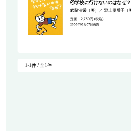
④学校に行けないのはなぜ？
武藤清栄（著）
／
淵上規后子（
定価 2,750円 (税込)
2006年02月07日発売
1-1件 / 全1件