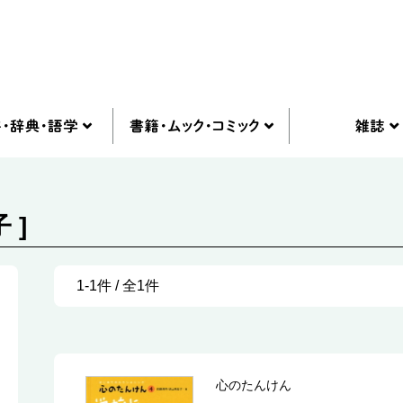
 ]
1-1件 / 全1件
心のたんけん