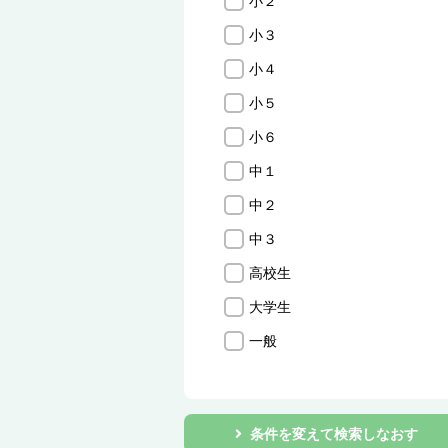
小２
小３
小４
小５
小６
中１
中２
中３
高校生
大学生
一般
条件を変えて検索しなおす