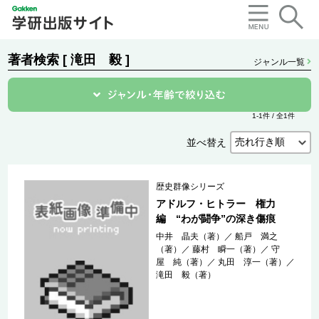
著者検索 [ 滝田 毅 ]
ジャンル一覧
1-1件 / 全1件
並べ替え
歴史群像シリーズ
アドルフ・ヒトラー 権力
編 “わが闘争”の深き傷痕
中井 晶夫（著）
／
船戸 満之
（著）
／
藤村 瞬一（著）
／
守
屋 純（著）
／
丸田 淳一（著）
／
滝田 毅（著）