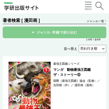
著者検索 [ 漫田画 ]
ジャンル一覧
1-6件 / 全6件
並べ替え
最強王図鑑シリーズ
マンガ 動物最強王図鑑
ザ・ストーリー⑤
国際［最強王図鑑］協会（監修）
／
吉田順（作）
／
漫田画（漫画）