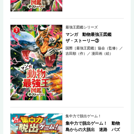
最強王図鑑シリーズ
マンガ 動物最強王図鑑
ザ・ストーリー③
国際［最強王図鑑］協会（監修）
／
吉田順（作）
／
漫田画（絵）
集中力で脱出ゲーム！
集中力で脱出ゲーム！ 動物
島からの大脱出 迷路 パズ