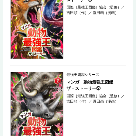
国際［最強王図鑑］協会（監修）
／
吉田順（作）
／
漫田画（漫画）
最強王図鑑シリーズ
マンガ 動物最強王図鑑
ザ・ストーリー②
国際［最強王図鑑］協会（監修）
／
吉田順（作）
／
漫田画（漫画）