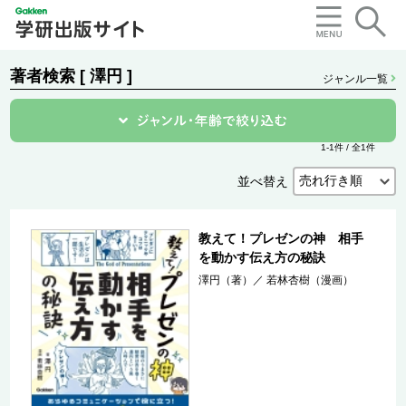
著者検索 [ 澤円 ]
ジャンル一覧
1-1件 / 全1件
並べ替え
教えて！プレゼンの神 相手
を動かす伝え方の秘訣
澤円（著）
／
若林杏樹（漫画）