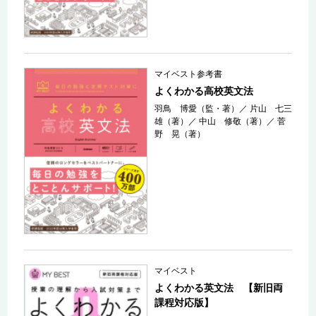
マイベスト参考書
よくわかる高校英文法
羽鳥 博愛（監・著）
／
片山 七三
雄（著）
／
中山 修敬（著）
／
菅
野 晃（著）
マイベスト
よくわかる英文法 【新旧両
課程対応版】