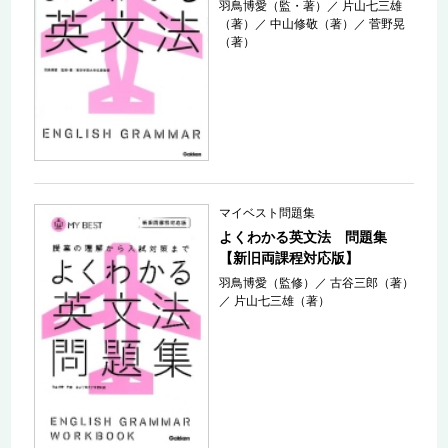
羽鳥博愛（監・著）
／
片山七三雄
（著）
／
中山修敬（著）
／
菅野晃
（著）
マイベスト問題集
よくわかる英文法 問題集
【新旧両課程対応版】
羽鳥博愛（監修）
／
古谷三郎（著）
／
片山七三雄（著）