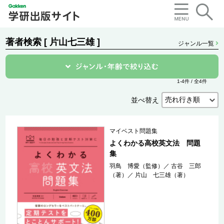
著者検索 [ 片山七三雄 ]
ジャンル一覧
1-4件 / 全4件
並べ替え
マイベスト問題集
よくわかる高校英文法 問題
集
羽鳥 博愛（監修）
／
古谷 三郎
（著）
／
片山 七三雄（著）