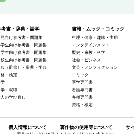
参考書・辞典・語学
書籍・ムック・コミック
幼児向け参考書・問題集
料理・健康・趣味・実用
小学生向け参考書・問題集
エンタテインメント
中学生向け参考書・問題集
歴史・宗教・科学
高校生向け参考書・問題集
社会・ビジネス
辞典（辞書）・事典・字典
文芸・ノンフィクション
資格・検定
コミック
語学
医学専門書
進学・就職
看護専門書
大人の学び直し
各種専門書
資格・検定
個人情報について
著作物の使用等について
サ