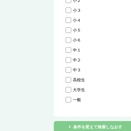
小２
小３
小４
小５
小６
中１
中２
中３
高校生
大学生
一般
条件を変えて検索しなおす