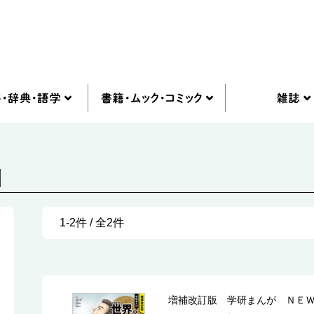
]
1-2件 / 全2件
増補改訂版 学研まんが ＮＥ