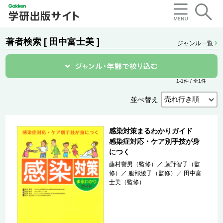
著者検索 [ 田中富士美 ]
ジャンル一覧
1-1件 / 全1件
並べ替え
感染対策まるわかりガイド
感染症対応・ケア別手技が身
につく
藤村響男（監修）
／
藤野智子（監
修）
／
服部綾子（監修）
／
田中富
士美（監修）