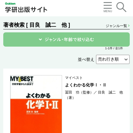
著者検索 [ 目良 誠二 他 ]
ジャンル一覧
1-1件 / 全1件
並べ替え
マイベスト
よくわかる化学Ⅰ・Ⅱ
冨田 功（監修）
／
目良 誠二 他
（著）