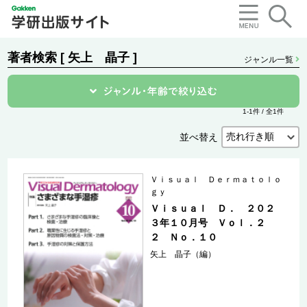
著者検索 [ 矢上 晶子 ]
ジャンル一覧
1-1件 / 全1件
並べ替え
Ｖｉｓｕａｌ Ｄｅｒｍａｔｏｌｏ
ｇｙ
Ｖｉｓｕａｌ Ｄ． ２０２
３年１０月号 Ｖｏｌ．２
２ Ｎｏ．１０
矢上 晶子（編）