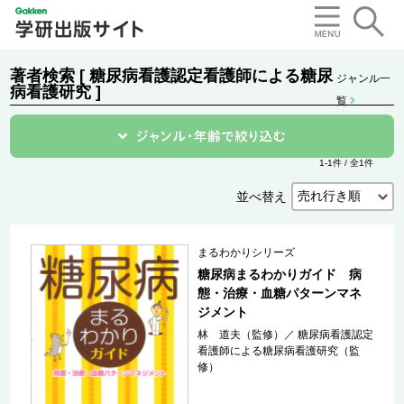
著者検索 [ 糖尿病看護認定看護師による糖尿
ジャンル一
病看護研究 ]
覧
1-1件 / 全1件
並べ替え
まるわかりシリーズ
糖尿病まるわかりガイド 病
態・治療・血糖パターンマネ
ジメント
林 道夫（監修）
／
糖尿病看護認定
看護師による糖尿病看護研究（監
修）